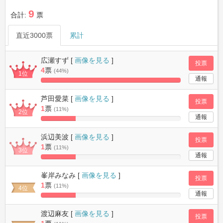
9
合計:
票
直近3000票
累計
広瀬すず [
画像を見る
]
投票
4
票
(44%)
1位
通報
100%
Complete
芦田愛菜 [
画像を見る
]
投票
1
票
(11%)
2位
通報
25%
Complete
浜辺美波 [
画像を見る
]
投票
1
票
(11%)
3位
通報
25%
Complete
峯岸みなみ [
画像を見る
]
投票
1
票
(11%)
4位
通報
25%
Complete
渡辺麻友 [
画像を見る
]
投票