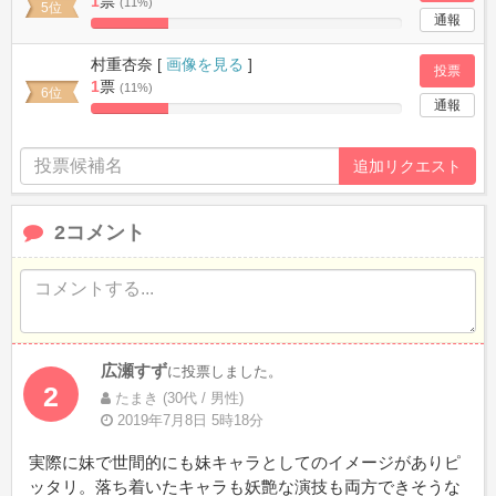
1
票
(11%)
5位
通報
25%
Complete
村重杏奈 [
画像を見る
]
投票
1
票
(11%)
6位
通報
25%
Complete
2コメント
広瀬すず
に投票しました。
2
たまき (30代 / 男性)
2019年7月8日 5時18分
実際に妹で世間的にも妹キャラとしてのイメージがありピ
ッタリ。落ち着いたキャラも妖艶な演技も両方できそうな