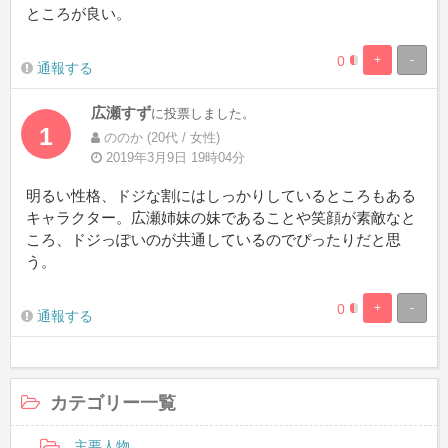
ところが良い。
0
+
-
25%
75%
通報する
Complete
Complete
広瀬すず
に投票しました。
1
ののか (20代 / 女性)
2019年3月9日 19時04分
明るい性格、ドジな割にはしっかりしているところもある
キャラクター。広瀬姉妹の妹であることや笑顔が素敵なと
ころ、ドジっぽいのが共通しているのでぴったりだと思
う。
0
+
-
25%
75%
通報する
Complete
Complete
カテゴリー一覧
主要人物