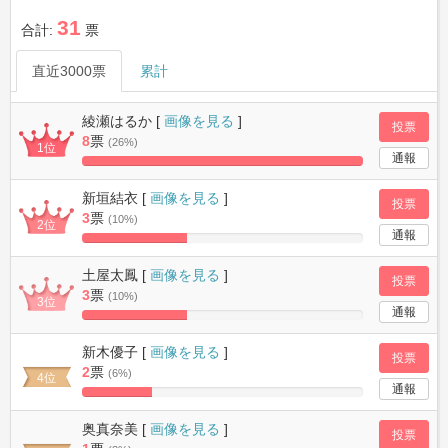
31
合計:
票
直近3000票
累計
綾瀬はるか [
画像を見る
]
投票
8
票
(26%)
1位
通報
100%
Complete
新垣結衣 [
画像を見る
]
投票
3
票
(10%)
2位
通報
37.5%
Complete
土屋太鳳 [
画像を見る
]
投票
3
票
(10%)
3位
通報
37.5%
Complete
新木優子 [
画像を見る
]
投票
2
票
(6%)
4位
通報
25%
Complete
奥真奈美 [
画像を見る
]
投票