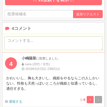
4コメント
小嶋陽菜
に投票しました。
4
nana (20代 / 女性)
2019年6月25日 23時51分
かわいいし、胸も大きいし、織姫をやるならこの人しかい
ない。性格も天然っぽいところが織姫と似通っているし、
適任すぎる。
0
+
-
12.5%
87.5%
通報する
Complete
Complete