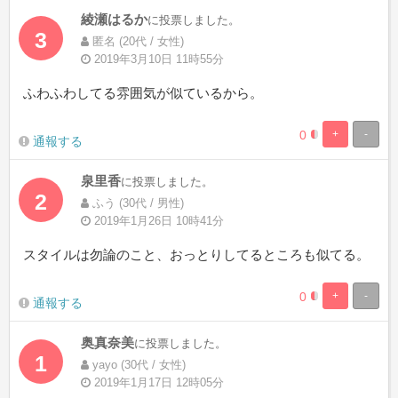
綾瀬はるか
に投票しました。
3
匿名 (20代 / 女性)
2019年3月10日 11時55分
ふわふわしてる雰囲気が似ているから。
0
+
-
12.5%
87.5%
通報する
Complete
Complete
泉里香
に投票しました。
2
ふう (30代 / 男性)
2019年1月26日 10時41分
スタイルは勿論のこと、おっとりしてるところも似てる。
0
+
-
12.5%
87.5%
通報する
Complete
Complete
奥真奈美
に投票しました。
1
yayo (30代 / 女性)
2019年1月17日 12時05分