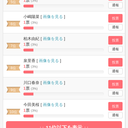
1
票
(3%)
5位
通報
12.5%
Complete
小嶋陽菜 [
画像を見る
]
投票
1
票
(3%)
6位
通報
12.5%
Complete
柏木由紀 [
画像を見る
]
投票
1
票
(3%)
7位
通報
12.5%
Complete
泉里香 [
画像を見る
]
投票
1
票
(3%)
8位
通報
12.5%
Complete
川口春奈 [
画像を見る
]
投票
1
票
(3%)
9位
通報
12.5%
Complete
今田美桜 [
画像を見る
]
投票
1
票
(3%)
10位
通報
12.5%
Complete
↓↓ 11位以下を表示 ↓↓