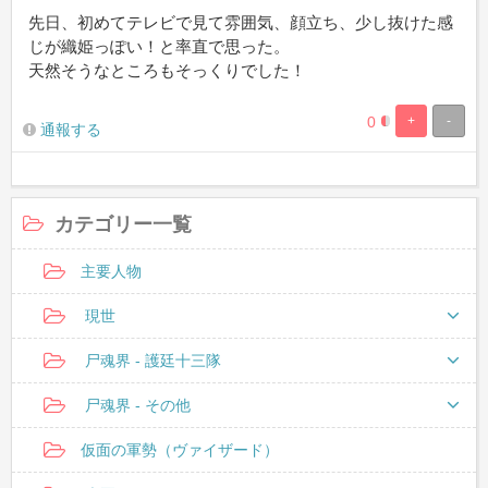
先日、初めてテレビで見て雰囲気、顔立ち、少し抜けた感
じが織姫っぽい！と率直で思った。
天然そうなところもそっくりでした！
0
+
-
12.5%
87.5%
通報する
Complete
Complete
カテゴリー一覧
主要人物
現世
尸魂界 - 護廷十三隊
尸魂界 - その他
仮面の軍勢（ヴァイザード）