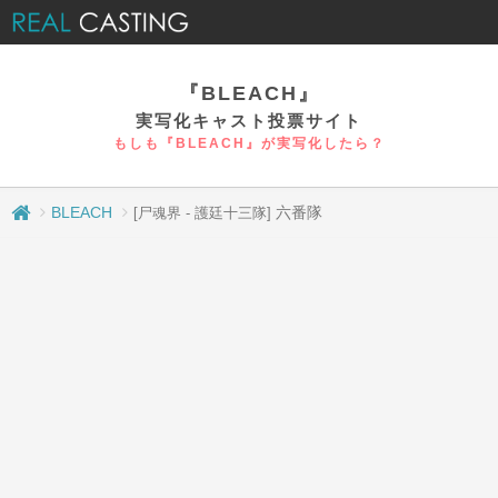
『BLEACH』
実写化キャスト投票サイト
もしも『BLEACH』が実写化したら？
BLEACH
六番隊
[尸魂界 - 護廷十三隊]