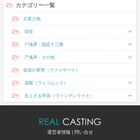
カテゴリー一覧
主要人物
現世
尸魂界 - 護廷十三隊
尸魂界 - その他
仮面の軍勢（ヴァイザード）
虚圏（ウェコムンド）
見えざる帝国（ヴァンデンライヒ）
運営者情報
|
問い合せ